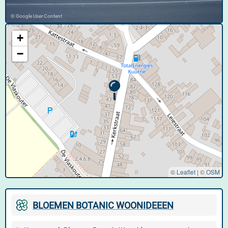
© Google User Content
+
−
© Leaflet
|
©
OSM
BLOEMEN BOTANIC WOONIDEEEN