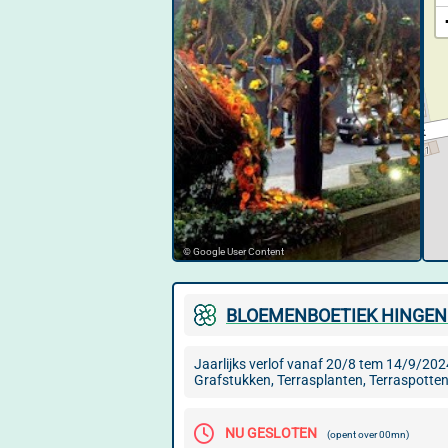
© Google User Content
BLOEMENBOETIEK HINGEN
Jaarlijks verlof vanaf 20/8 tem 14/9/202
Grafstukken, Terrasplanten, Terraspotten
NU GESLOTEN
(opent over 00mn)